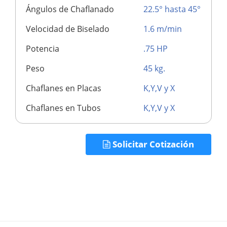
Ángulos de Chaflanado
22.5° hasta 45°
Velocidad de Biselado
1.6 m/min
Potencia
.75 HP
Peso
45 kg.
Chaflanes en Placas
K,Y,V y X
Chaflanes en Tubos
K,Y,V y X
Solicitar Cotización