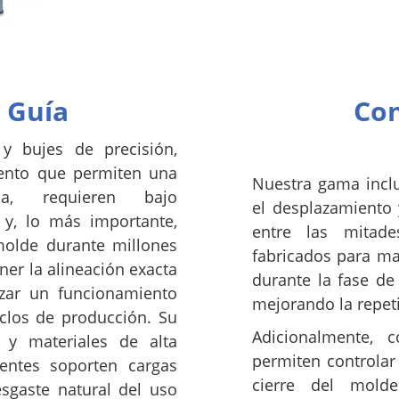
 Guía
Con
y bujes de precisión,
iento que permiten una
Nuestra gama inclu
la, requieren bajo
el desplazamiento 
 y, lo más importante,
entre las mitad
 molde durante millones
fabricados para ma
er la alineación exacta
durante la fase de
izar un funcionamiento
mejorando la repeti
iclos de producción. Su
Adicionalmente, 
s y materiales de alta
permiten controlar 
entes soporten cargas
cierre del molde
desgaste natural del uso