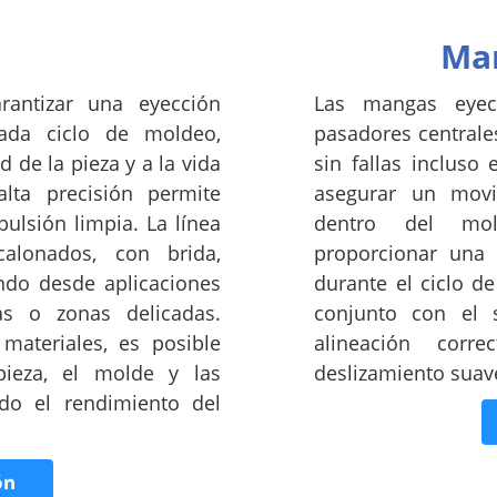
Man
rantizar una eyección
Las mangas eyec
cada ciclo de moldeo,
pasadores centrale
 de la pieza y a la vida
sin fallas incluso
lta precisión permite
asegurar un movi
ulsión limpia. La línea
dentro del mol
calonados, con brida,
proporcionar una t
ndo desde aplicaciones
durante el ciclo d
as o zonas delicadas.
conjunto con el 
materiales, es posible
alineación corr
pieza, el molde y las
deslizamiento suav
do el rendimiento del
ón