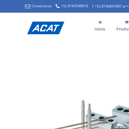
|
Contáctanos
+52 8183548910
+52 8196891807 al 
Inicio
Produ