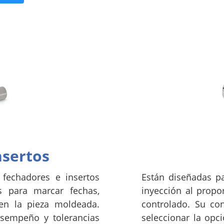
nsertos
echadores e insertos
Están diseñadas p
s para marcar fechas,
inyección al propo
 en la pieza moldeada.
controlado. Su con
esempeño y tolerancias
seleccionar la opc