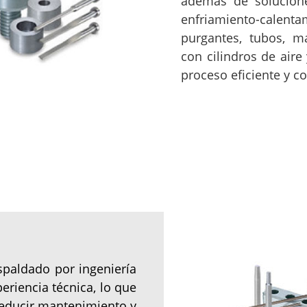
además de solucione
enfriamiento-calent
purgantes, tubos, m
con cilindros de air
proceso eficiente y co
paldado por ingeniería
eriencia técnica, lo que
 reducir mantenimiento y