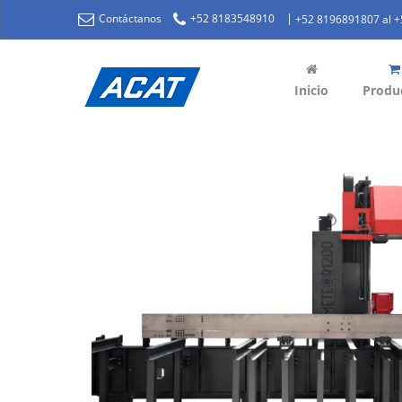
|
Contáctanos
+52 8183548910
+52 8196891807 al 
Inicio
Produ