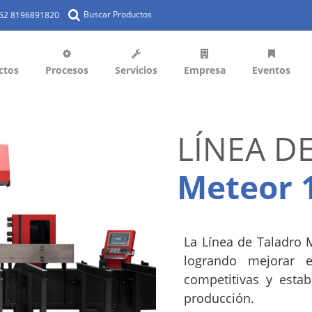
Buscar Productos
+52 8196891820
ctos
Procesos
Servicios
Empresa
Eventos
LÍNEA D
Meteor 
La Línea de Taladro 
logrando mejorar e
competitivas y esta
producción.