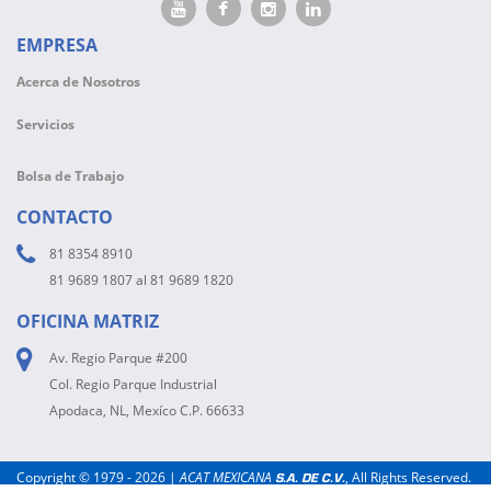
EMPRESA
Acerca de Nosotros
Servicios
Bolsa de Trabajo
CONTACTO
81 8354 8910
81 9689 1807 al 81 9689 1820
OFICINA MATRIZ
Av. Regio Parque #200
Col. Regio Parque Industrial
Apodaca, NL, Mexíco C.P. 66633
Copyright © 1979 - 2026 |
ACAT MEXICANA
, All Rights Reserved.
S.A. DE C.V.